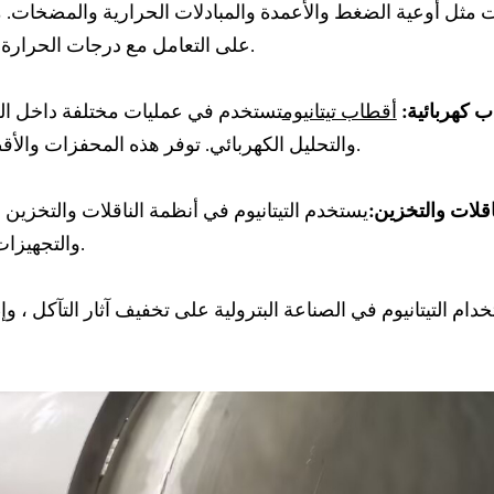
مثل أوعية الضغط والأعمدة والمبادلات الحرارية والمضخات. مقاوم
على التعامل مع درجات الحرارة العالية تجعله ذا قيمة في عمليات التكرير والمعالجة هذه.
 كهربائية:
أقطاب تيتانيوم
تستخدم في عمليات مختلفة داخل الصنا
والتحليل الكهربائي. توفر هذه المحفزات والأقطاب الكهربائية كفاءة عالية وعمر طويل ومقاومة للتآكل.
اقلات والتخزين:
يستخدم التيتانيوم في أنظمة الناقلات والتخزين ل
والتجهيزات لضمان مقاومة التآكل ونقاء المنتج أثناء النقل والتخزين.
دام التيتانيوم في الصناعة البترولية على تخفيف آثار التآكل ، و