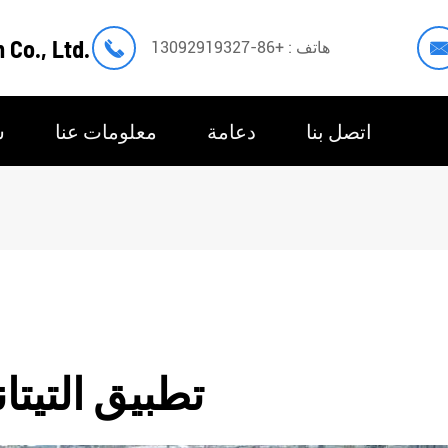
 Co., Ltd.

هاتف : +86-13092919327
اتصل بنا
دعامة
معلومات عنا
س
تطبيق التيتا