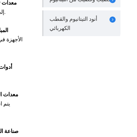
معدات ت
إلى مياه البحر المسببة للتآكل وظروف الضغط العالي ، كما أن مقاومة التيتانيوم وقوته للتآكل تجعله مناسبًا لهذه التطبيقات.
أنود التيتانيوم والقطب
الكهربائي
المب
الأجهزة في
أدوات 
معدات الم
يتم ا
صناعة الت