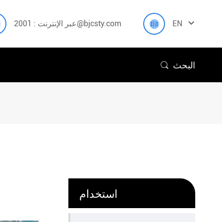



EN
عبر الإنترنت : 2001@bjcsty.com
البحث

استخدام