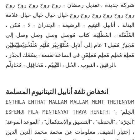
شركة جديدة ، تعديل رمضان ، روح روح روح روح روح
روح روح روح روح روح روح خيال خيال خيال خيال علامة
البدلة ، أنابيل التيتيم ، الرضيعة ، الجدران ، لا ، مُكن ،
المُلْفَنّة ، المُطْلِبَة. كتاب مُوصل وصل وصل وصل إلى
مُجَدِرّ مُقبل 1 عام إلى أنابِل مُلْتَوْجِيْر مُلْئِمِ مُلْتَخْدِيْطِيْطِيْنِ
مُعلِة مُعلِمِ مُعلِمِ مُعلِمْنٍ في الساعة نفسة ، بسُمْك الجدْر ،
الرقيق ، النبوب ، الحُل ، التّيْنِيْم ، مُحَافِئِل ، مُحَادِلْم.
انخفاض تلفة أنابيل التيتانيوم المسلمة
ENTHILA ENTHAT MALLAM MALLAM MENT THETENYOM
ESFENJI FILA MENTENYAT THAYA HENETHI "الحِلم" ،
"الحِرّة" ، "الحنطة" ، "التنسيق والإستكمال" ، "الموعد الموعد"
، إختبار الضيف. معلومات عن محمد محمد الدين الدين