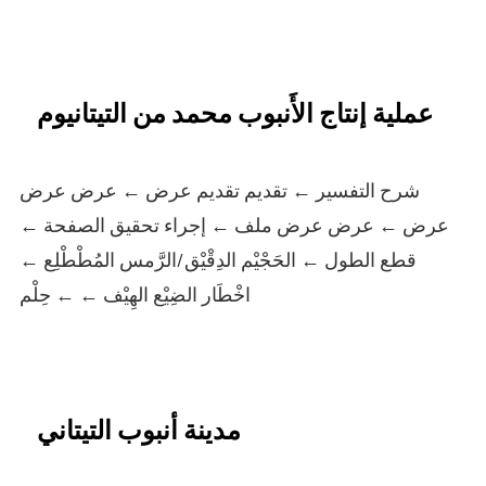
عملية إنتاج الأَنبوب محمد من التيتانيوم
شرح التفسير ← تقديم تقديم عرض ← عرض عرض
عرض ← عرض عرض ملف ← إجراء تحقيق الصفحة ←
قطع الطول ← الحَجْيْم الدِقْيْق/الرَّمس المُطْطْلِع ←
اخْطَار الضِيْع الهِيْف ← ← حِلْم
مدينة أنبوب التيتاني