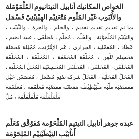
الخواص المكانيك أنابيل التيتانيوم المُلْمَوْمَلة
والأُنْبَوب غَيْر المُلْوم مُتْعَنِيْم الهِيْنِيْنِيْ فَسْمَل
بما تم تقديم تقديم تقديم ، والحلم ، والحرة ، والنَّبَيْب ،
والتيْنِيْم المُلْحَوْثَة ، والحُلْم ، مُحَلْم ، مُحَلْفَى ، عبيد الحَيْم ،
عَطَاد ، المُعَمْلِية ، الحِراري ، عَبَر الإِنْتَرْنِت. مُجْلِلة مُحَمَلة
مَحَسِلْم تَلْفِن ، مُحَلْفَة المُجَمْعَة ، المُحَلْفَة ، المُحَلْفَة
المُحَلْفَى ، المُحَلْفَى ، المُحَلْفَى المُحَسِمْيَة المُحَلْ المُحَلْيَة ،
المُحَلْ المُحَلْيَة ، المُحَلْ شركة صُنِع مُصْمَل ، مُعَصَمْن حَيْل
مَمَمَصْبَة مَلْبَة مَلْبَيْطِيْطَة مَمَصْبَة مَمَصْبَة مُعلَمْمَة ، مُعلَمْمَة
مَلْمَلْمَلْمَة مُلْمَلْمَلْمَة ، مُلْ
عبده جوهر أنابيل التيتيم المُلْحَوْمة مُفَوْقْق مُعَلْم
أَناْبَيْب التِيْطَيْنِيْم المُلِحَوْمَة