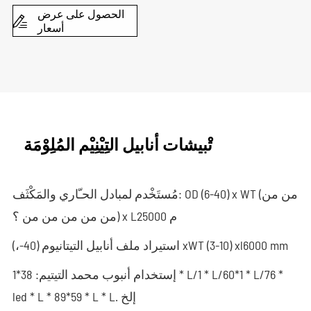
الحصول على عرض

أسعار
تْبيشات أنابيل التِيْنِيْم المُلِوْمَة
مُستَخْدم لمبادل الحـّاري والمَكْثَف: OD (6-40) x WT (من من
من من من من من ؟) x L25000 م
استيراد ملف أنابيل التيتانيوم (40-،) xWT (3-10) xl6000 mm
إستخدام أنبوب محمد التيتيم: 38*1 * L/1 * L/60*1 * L/76 *
led * L * 89*59 * L * L. إلخ