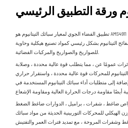
وم ورقة التطبيق الرئيسي
تطبيق الفضاء الجوي لمعيار سبائك التيتانيوم هو AMS4911 ، والتي يمكن تقسيمها إلى سبائك التيتانيوم الهيكلية للطائرات وسبائك
فائح التيتانيوم بشكل رئيسي كمواد تصنيع هيكلية وحاوية
للصواريخ والصواريخ والمركبات الفضائية.
ئرات عمومًا عن ، مما يتطلب قوة عالية محددة ، وصلابة
التيتانيوم للمحركات قوة عالية محددة ، واستقرار حراري
ضافة إلى متطلبات أداء سبائك التيتانيوم المستخدمة في
قراص ضاغط ، شفرات ، براميل ، الدوارات ضاغط الضغط
زن الهيكلي للمحركات التوربينية الحديثة من مواد سبائك
ضاغط وشفرات المروحة ، مع تمديد فترات العمر والتفتيش