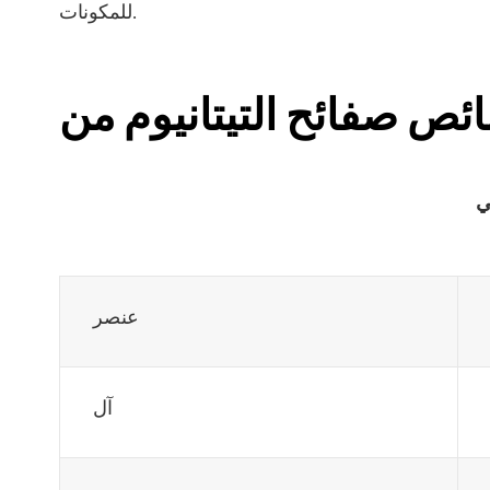
للمكونات.
ي
عنصر
آل