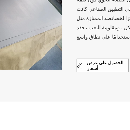
تطبيق الصناعي كانت (gr5) ،
ًا لخصائصه الممتازة مثل
آكل ، ومقاومة التعب ، فقد
الحصول على عرض

أسعار