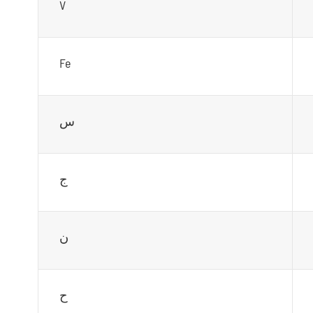
V
Fe
س
ج
ن
ح