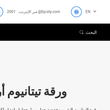



EN
عبر الإنترنت : 2001@bjcsty.com
البحث

ورقة تيتانيوم 
قوة التيتانيوم النقي منخفضة جدا ، مما يجعلها مادة لهيا