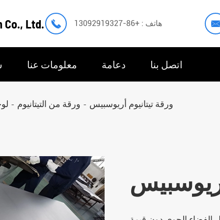
 Co., Ltd.

هاتف : +86-13092919327
اتصل بنا
دعامة
معلومات عنا
س
ورقة تيتانيوم أريوسبيس
ورقة من التيتانيوم
لوح
أريوسبيس
كل الفضاء الجوي دون قيمة