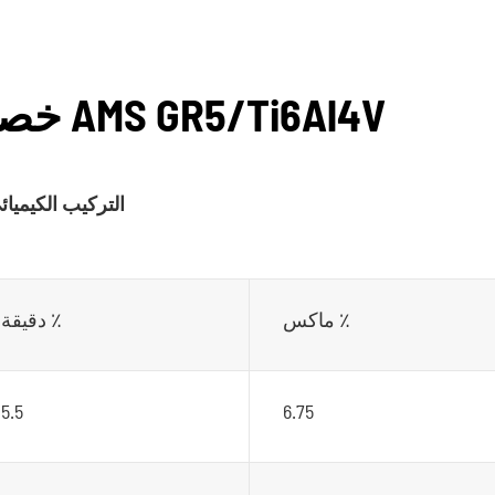
خصائص صفائح التيتانيوم من AMS GR5/Ti6Al4V
التركيب الكيميائ
ماكس ٪
دقيقة ٪
5.5
6.75