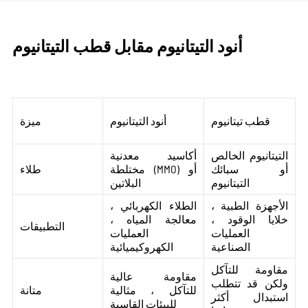
أنود التيتانيوم مقابل قطب التيتانيوم
قطب تيتانيوم
أنود التيتانيوم
ميزة
التيتانيوم الخالص
أكاسيد معدنية
أو سبائك
مختلطة (MMO) أو
طلاء
التيتانيوم
البلاتين
الأجهزة الطبية ،
الطلاء الكهربائي ،
خلايا الوقود ،
معالجة المياه ،
التطبيقات
العمليات
العمليات
الصناعية
الكهروكيميائية
مقاومة للتآكل
مقاومة عالية
ولكن قد تتطلب
للتآكل ، مثالية
متانة
استبدال أكثر
للبيئات القاسية