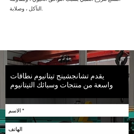
التآكل ، وصلابة.
يقدم تشانجشينج تيتانيوم نطاقات
واسعة من منتجات وسبائك التيتانيوم